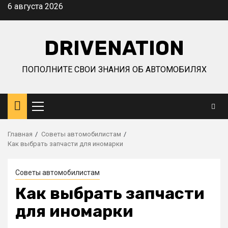
Перейти
6 августа 2026
к
содержимому
DRIVENATION
ПОПОЛНИТЕ СВОИ ЗНАНИЯ ОБ АВТОМОБИЛЯХ
Основное
меню
Главная
Советы автомобилистам
Как выбрать запчасти для иномарки
Советы автомобилистам
Как выбрать запчасти
для иномарки