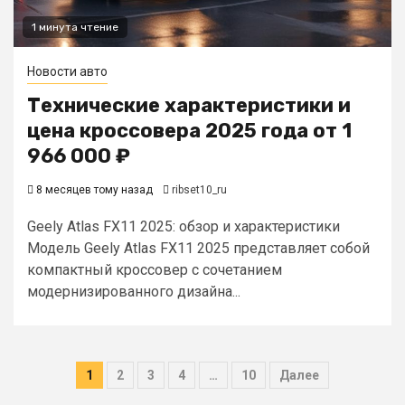
1 минута чтение
Новости авто
Технические характеристики и
цена кроссовера 2025 года от 1
966 000 ₽
8 месяцев тому назад
ribset10_ru
Geely Atlas FX11 2025: обзор и характеристики
Модель Geely Atlas FX11 2025 представляет собой
компактный кроссовер с сочетанием
модернизированного дизайна...
Пагинация
1
2
3
4
…
10
Далее