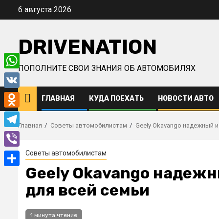
Перейти
6 августа 2026
к
содержимому
DRIVENATION
ПОПОЛНИТЕ СВОИ ЗНАНИЯ ОБ АВТОМОБИЛЯХ
WhatsApp
VK
ГЛАВНАЯ
КУДА ПОЕХАТЬ
НОВОСТИ АВТО
Odnoklassniki
Главная
Советы автомобилистам
Geely Okavango надежный и
Telegram
Советы автомобилистам
Viber
Geely Okavango надежн
Отправить
для всей семьи
1 минута чтение