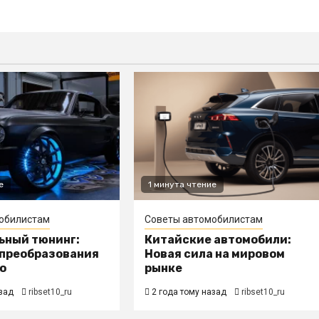
е
1 минута чтение
обилистам
Советы автомобилистам
ьный тюнинг:
Китайские автомобили:
 преобразования
Новая сила на мировом
о
рынке
зад
ribset10_ru
2 года тому назад
ribset10_ru