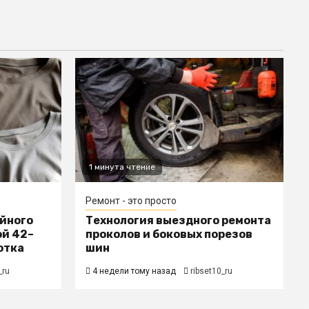
1 минута чтение
Ремонт - это просто
ойного
Технология выездного ремонта
ой 42–
проколов и боковых порезов
отка
шин
_ru
4 недели тому назад
ribset10_ru