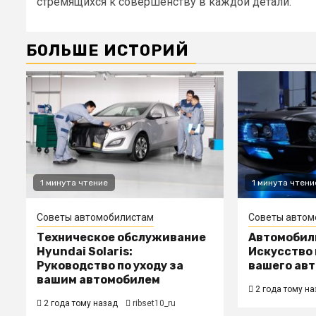
стремящихся к совершенству в каждой детали.
БОЛЬШЕ ИСТОРИЙ
1 минута чтение
1 минута чтени
Советы автомобилистам
Советы автом
Техническое обслуживание
Автомобил
Hyundai Solaris:
Искусство
Руководство по уходу за
вашего авт
вашим автомобилем
2 года тому на
2 года тому назад
ribset10_ru