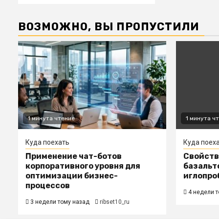
ВОЗМОЖНО, ВЫ ПРОПУСТИЛИ
1 минута чтение
1 минута ч
Куда поехать
Куда поех
Применение чат-ботов
Свойств
корпоративного уровня для
базальт
оптимизации бизнес-
иглопро
процессов
4 недели т
3 недели тому назад
ribset10_ru