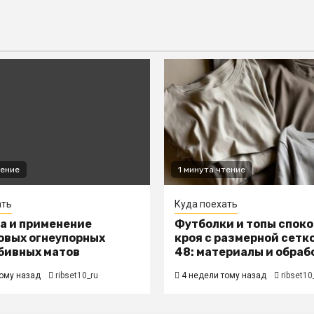
тение
1 минута чтение
ать
Куда поехать
а и применение
Футболки и топы спок
овых огнеупорных
кроя с размерной сетк
бивных матов
48: материалы и обраб
ому назад
ribset10_ru
4 недели тому назад
ribset10