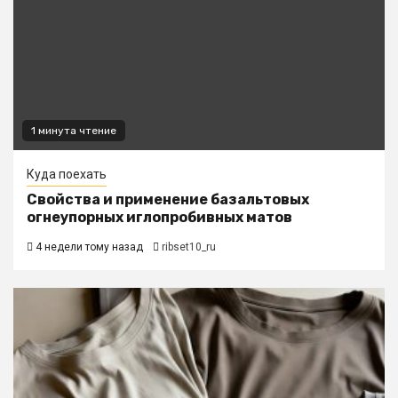
1 минута чтение
Куда поехать
Свойства и применение базальтовых
огнеупорных иглопробивных матов
4 недели тому назад
ribset10_ru