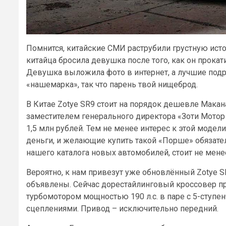
Помнится, китайские СМИ раструбили грустную исто
китайца бросила девушка после того, как он прокатил
Девушка выложила фото в интернет, а лучшие подруг
«нашемарка», так что парень твой нищеброд.
В Китае Zotye SR9 стоит на порядок дешевле Макана
заместителем генерального директора «Зоти Мотор
1,5 млн рублей. Тем не менее интерес к этой модели
деньги, и желающие купить такой «Порше» обязате
нашего каталога новых автомобилей, стоит не менее
Вероятно, к нам привезут уже обновлённый Zotye SR
объявлены. Сейчас дорестайлинговый кроссовер пр
турбомотором мощностью 190 л.с. в паре с 5-ступе
сцеплениями. Привод – исключительно передний.