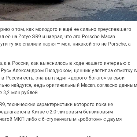
рию о том, как молодого и ещё не сильно преуспевшего
 её на Zotye SR9 и наврал, что это Porsche Macan.
и ту же спалили парня – мол, никакой это не Porsche, а
, а в России, как выяснилось в ходе нашего интервью с
 Рус» Александром Гнездюком, ценник улетит за отметку в
 в России есть, она выглядит «дорого-богато» за свои
льно найдутся, ведь оригинальный Macan, согласно данны
 3,2 млн рублей.
9, технические характеристики которого пока не
едлагается в Китае с 2,0-литровым бензиновым
нчатой МКП либо с 6-ступенчатым «роботом» с двумя