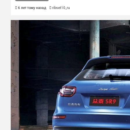
6 лет тому назад
ribset10_ru