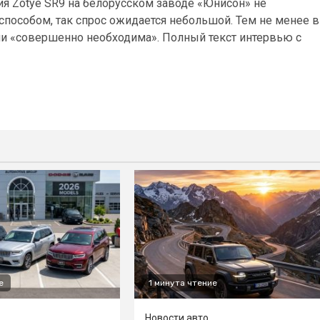
ия Zotye SR9 на белорусском заводе «Юнисон» не
способом, так спрос ожидается небольшой. Тем не менее в
сии «совершенно необходима». Полный текст интервью с
е
1 минута чтение
Новости авто