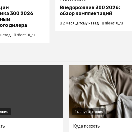
ции
Внедорожник 300 2026:
ика 300 2026
обзор комплектаций
нным
2 месяца тому назад
ribset10_ru
ого дилера
 назад
ribset10_ru
тение
1 минута чтение
ать
Куда поехать