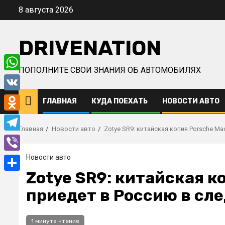
Перейти
8 августа 2026
к
содержимому
DRIVENATION
ПОПОЛНИТЕ СВОИ ЗНАНИЯ ОБ АВТОМОБИЛЯХ
WhatsApp
VK
ГЛАВНАЯ
КУДА ПОЕХАТЬ
НОВОСТИ АВТО
Odnoklassniki
Главная
Новости авто
Zotye SR9: китайская копия Porsche M
Telegram
Новости авто
Viber
Zotye SR9: китайская к
Отправить
приедет в Россию в сл
1 минута чтение