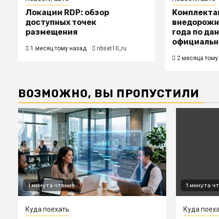
Локации RDP: обзор
Комплекта
доступных точек
внедорожн
размещения
года по да
официальн
1 месяц тому назад
ribset10_ru
2 месяца тому
ВОЗМОЖНО, ВЫ ПРОПУСТИЛИ
1 минута чтение
1 минута ч
Куда поехать
Куда поех