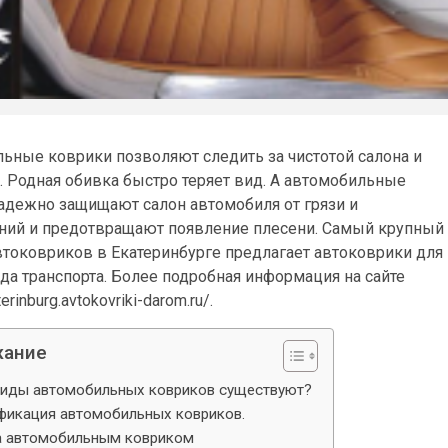
ьные коврики позволяют следить за чистотой салона и
. Родная обивка быстро теряет вид. А автомобильные
адежно защищают салон автомобиля от грязи и
ий и предотвращают появление плесени. Самый крупный
втоковриков в Екатеринбурге предлагает автоковрики для
да транспорта. Более подробная информация на сайте
terinburg.avtokovriki-darom.ru/.
жание
виды автомобильных ковриков существуют?
фикация автомобильных ковриков.
а автомобильным ковриком