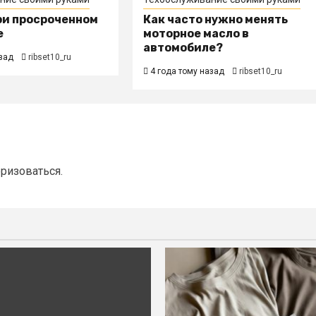
ри просроченном
Как часто нужно менять
е
моторное масло в
автомобиле?
зад
ribset10_ru
4 года тому назад
ribset10_ru
оризоваться
.