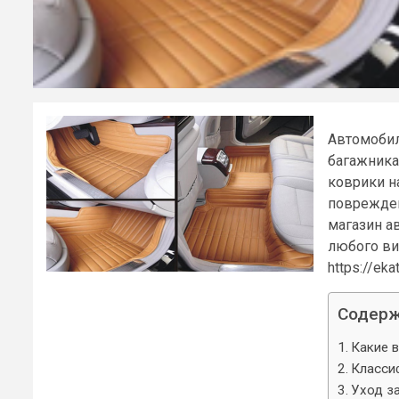
Автомобил
багажника
коврики н
поврежден
магазин а
любого ви
https://eka
Содер
Какие 
Класси
Уход з