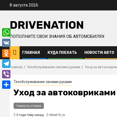
Перейти
8 августа 2026
к
содержимому
DRIVENATION
ПОПОЛНИТЕ СВОИ ЗНАНИЯ ОБ АВТОМОБИЛЯХ
WhatsApp
VK
ГЛАВНАЯ
КУДА ПОЕХАТЬ
НОВОСТИ АВТО
Odnoklassniki
Главная
Техобслуживание своими руками
Уход за автоковри
Telegram
Техобслуживание своими руками
Viber
Уход за автоковриками
Отправить
1 минута чтение
3 года тому назад
ribset10_ru