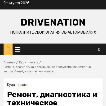
Перейти
9 августа 2026
к
содержимому
DRIVENATION
ПОПОЛНИТЕ СВОИ ЗНАНИЯ ОБ АВТОМОБИЛЯХ
Основное
меню
Главная
Куда поехать
Ремонт, диагностика и техническое обслуживание легковых
автомобилей, включая эвакуацию
Куда поехать
Ремонт, диагностика и
техническое