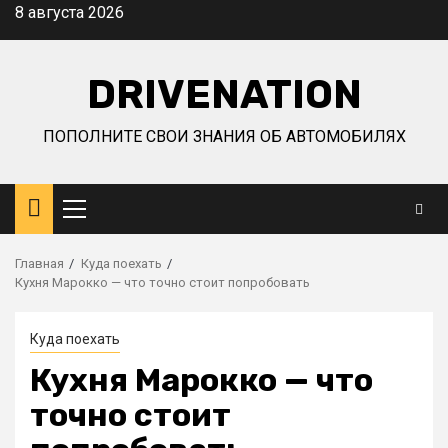
Перейти
8 августа 2026
к
содержимому
DRIVENATION
ПОПОЛНИТЕ СВОИ ЗНАНИЯ ОБ АВТОМОБИЛЯХ
Основное
меню
Главная
Куда поехать
Кухня Марокко — что точно стоит попробовать
Куда поехать
Кухня Марокко — что
точно стоит