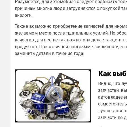
Разумеется, для автомобиля следует подбирать тол
причинам многие люди затрудняются с покупкой та
аналоги.
Также возможно приобретение запчастей для инома
желаемом месте после тщательных усилий. Но обрат
качество для нее не так важно, она делает акцент 
продуктов. При отличной программе лояльности, а т
заменить детали в течение года.
Как выб
Видно, что л
запчастей, в
автовладелец
самостоятель
лучше довери
запчасти по 