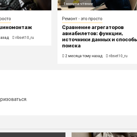
е
1 минута чтение
просто
Ремонт - это просто
шиномонтаж
Сравнение агрегаторов
авиабилетов: функции,
назад
ribset10_ru
источники данных и способ
поиска
2 месяца тому назад
ribset10_ru
оризоваться
.