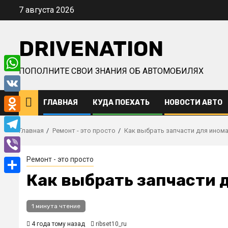
Перейти
7 августа 2026
к
содержимому
DRIVENATION
ПОПОЛНИТЕ СВОИ ЗНАНИЯ ОБ АВТОМОБИЛЯХ
WhatsApp
VK
ГЛАВНАЯ
КУДА ПОЕХАТЬ
НОВОСТИ АВТО
Odnoklassniki
Главная
Ремонт - это просто
Как выбрать запчасти для ином
Telegram
Ремонт - это просто
Viber
Как выбрать запчасти 
Отправить
1 минута чтение
4 года тому назад
ribset10_ru