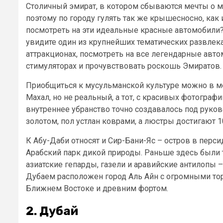
Столичный эмират, в котором сбываются мечты о м
поэтому по городу гулять так же крышесносно, как
посмотреть на эти идеальные красные автомобили?
увидите один из крупнейших тематических развлек
аттракционах, посмотреть на все легендарные авто
стимуляторах и прочувствовать роскошь Эмиратов.
Приобщиться к мусульманской культуре можно в ме
Махал, но не реальный, а тот, с красивых фотогра
внутреннее убранство точно создавалось под руко
золотом, пол устлан коврами, а люстры достигают 1
К Абу-Даби относят и Сир-Бани-Яс – остров в перси
Арабский парк дикой природы. Раньше здесь были т
азиатские гепарды, газели и аравийские антилопы 
Дубаем расположен город Аль Айн с огромными т
Ближнем Востоке и древним фортом.
2. Дубай