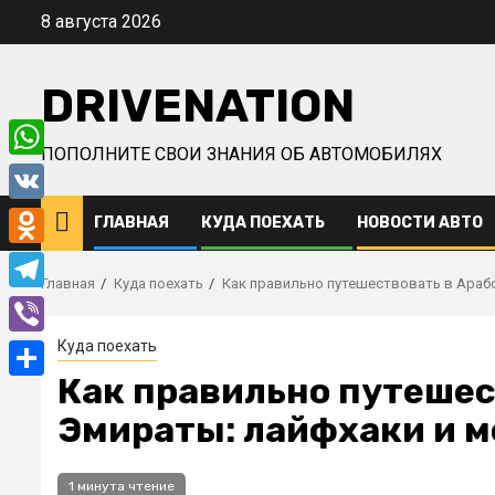
Перейти
8 августа 2026
к
содержимому
DRIVENATION
ПОПОЛНИТЕ СВОИ ЗНАНИЯ ОБ АВТОМОБИЛЯХ
WhatsApp
VK
ГЛАВНАЯ
КУДА ПОЕХАТЬ
НОВОСТИ АВТО
Odnoklassniki
Главная
Куда поехать
Как правильно путешествовать в Араб
Telegram
Куда поехать
Viber
Как правильно путешес
Отправить
Эмираты: лайфхаки и м
1 минута чтение