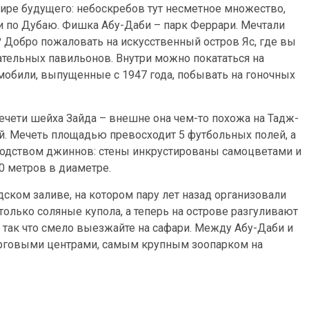
ире будущего: небоскребов тут несметное множество,
 и по Дубаю. Фишка Абу-Даби – парк Феррари. Мечтали
 Добро пожаловать на искусственный остров Яс, где вы
ательных павильонов. Внутри можно покататься на
мобили, выпущенные с 1947 года, побывать на гоночных
чети шейха Зайда – внешне она чем-то похожа на Тадж-
фий. Мечеть площадью превосходит 5 футбольных полей, а
водством джиннов: стены инкрустированы самоцветами и
0 метров в диаметре.
дском заливе, на котором пару лет назад организовали
олько соляные купола, а теперь на острове разгуливают
– так что смело выезжайте на сафари. Между Абу-Даби и
орговыми центрами, самым крупным зоопарком на