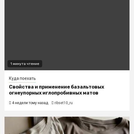
1 минута чтение
Куда поехать
Свойства и применение базальтовых
огнеупорных иглопробивных матов
4 недели тому назад
ribset10_ru