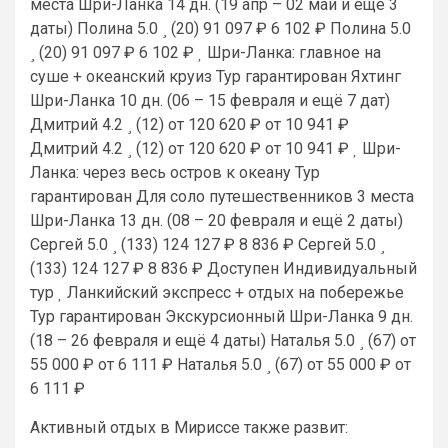
места Шри-Ланка
14 дн.
(19 апр – 02 май и ещё 3
даты)
Полина 5.0
(20)
91 097 ₽
6 102 ₽
Полина 5.0
(20)
91 097 ₽
6 102 ₽
Шри-Ланка: главное на
суше + океанский круиз Тур гарантирован Яхтинг
Шри-Ланка
10 дн.
(06 – 15 февраля и ещё 7 дат)
Дмитрий 4.2
(12)
от 120 620 ₽
от 10 941 ₽
Дмитрий 4.2
(12)
от 120 620 ₽
от 10 941 ₽
Шри-
Ланка: через весь остров к океану Тур
гарантирован Для соло путешественников 3 места
Шри-Ланка
13 дн.
(08 – 20 февраля и ещё 2 даты)
Сергей 5.0
(133)
124 127 ₽
8 836 ₽
Сергей 5.0
(133)
124 127 ₽
8 836 ₽
Доступен Индивидуальный
тур
Ланкийский экспресс + отдых на побережье
Тур гарантирован Экскурсионный Шри-Ланка
9 дн.
(18 – 26 февраля и ещё 4 даты)
Наталья 5.0
(67)
от
55 000 ₽
от 6 111 ₽
Наталья 5.0
(67)
от 55 000 ₽
от
6 111 ₽
Активный отдых в Мириссе также развит: