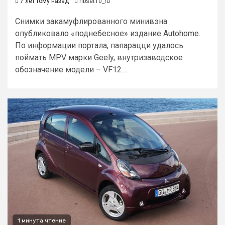
7 лет тому назад
ribset10_ru
Снимки закамуфлированного минивэна
опубликовало «поднебесное» издание Autohome.
По информации портала, папарацци удалось
поймать MPV марки Geely, внутризаводское
обозначение модели – VF12....
1 минута чтение