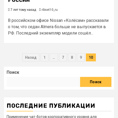
7 лет тому назад
ribset10_ru
В российском офисе Nissan «Колёсам» рассказали
о том, что седан Almera больше не выпускается в
РФ. Последний экземпляр модели сошёл...
Пагинация
Назад
1
…
7
8
9
10
записей
Поиск
Поиск
ПОСЛЕДНИЕ ПУБЛИКАЦИИ
Применение чат-ботов корпоративного уровня для