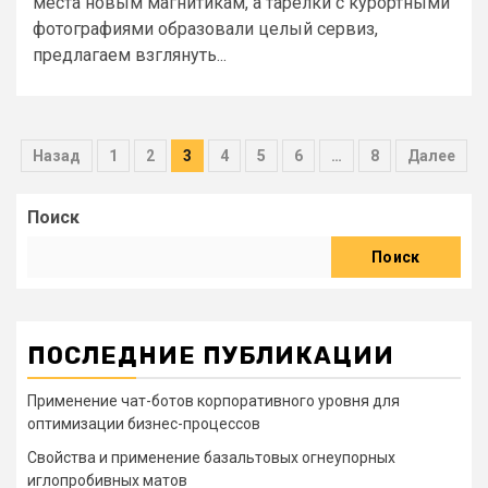
места новым магнитикам, а тарелки с курортными
фотографиями образовали целый сервиз,
предлагаем взглянуть...
Пагинация
Назад
1
2
3
4
5
6
…
8
Далее
записей
Поиск
Поиск
ПОСЛЕДНИЕ ПУБЛИКАЦИИ
Применение чат-ботов корпоративного уровня для
оптимизации бизнес-процессов
Свойства и применение базальтовых огнеупорных
иглопробивных матов